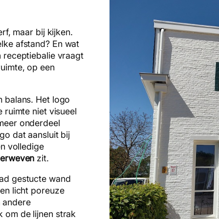
rf, maar bij kijken.
elke afstand? En wat
 receptiebalie vraagt
ruimte, op een
m balans. Het logo
 ruimte niet visueel
 meer onderdeel
o dat aansluit bij
n volledige
 verweven
zit.
lad gestucte wand
en licht poreuze
 andere
 om de lijnen strak