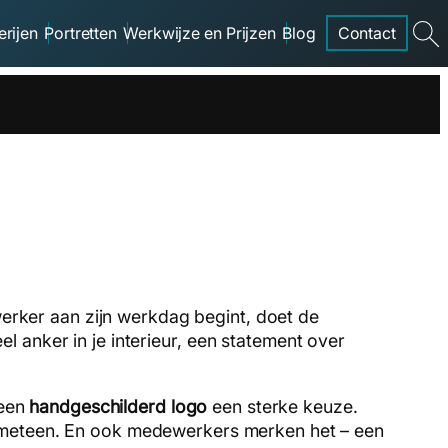
erijen
Portretten
Werkwijze en Prijzen
Blog
Contact
searc
erker aan zijn werkdag begint, doet de
l anker in je interieur, een statement over
 een
handgeschilderd logo
een sterke keuze.
s meteen. En ook medewerkers merken het – een