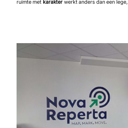
ruimte met
karakter
werkt anders dan een lege