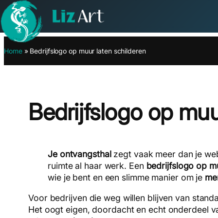
Ga
Home
»
Bedrijfslogo op muur laten schilderen
naar
de
inhoud
Bedrijfslogo op muu
Je ontvangsthal
zegt vaak meer dan je web
ruimte al haar werk. Een
bedrijfslogo op m
wie je bent en een slimme manier om je
me
Voor bedrijven die weg willen blijven van stand
Het oogt eigen, doordacht en echt onderdeel v