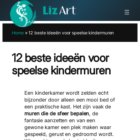
Ga
Home
»
12 beste ideeën voor speelse kindermuren
naar
de
inhoud
12 beste ideeën voor
speelse kindermuren
Een kinderkamer wordt zelden echt
bijzonder door alleen een mooi bed of
een praktische kast. Het zijn vaak de
muren die de sfeer bepalen
, de
fantasie aanzetten en van een
gewone kamer een plek maken waar
gespeeld, gerust en gedroomd wordt.