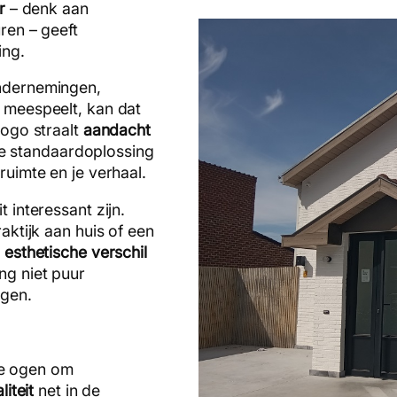
r
– denk aan
ren – geeft
ing.
ondernemingen,
meespeelt, kan dat
logo straalt
aandacht
ste standaardoplossing
 ruimte en je verhaal.
t interessant zijn.
aktijk aan huis of een
t
esthetische verschil
ng niet puur
ngen.
 te ogen om
iteit
net in de