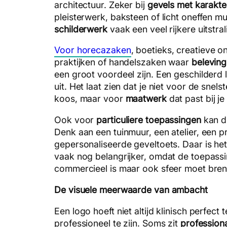
architectuur. Zeker bij
gevels met karakte
pleisterwerk, baksteen of licht oneffen mu
schilderwerk
vaak een veel rijkere uitstral
Voor horecazaken
, boetieks, creatieve 
praktijken of handelszaken waar
beleving
een groot voordeel zijn. Een geschilderd 
uit. Het laat zien dat je niet voor de snel
koos, maar voor
maatwerk
dat past bij je
Ook voor
particuliere toepassingen
kan di
Denk aan een tuinmuur, een atelier, een pr
gepersonaliseerde geveltoets. Daar is he
vaak nog belangrijker, omdat de toepassi
commercieel is maar ook sfeer moet bre
De visuele meerwaarde van ambacht
Een logo hoeft niet altijd klinisch perfect
professioneel te zijn. Soms zit
professional