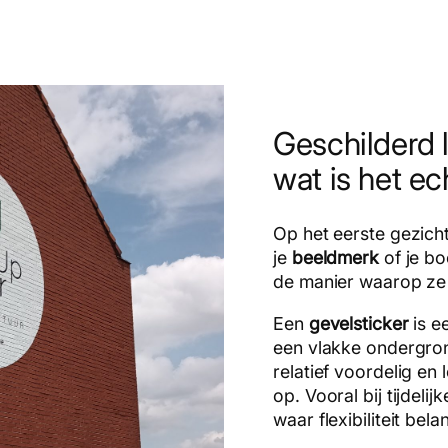
Geschilderd l
wat is het ec
Op het eerste gezich
je
beeldmerk
of je bo
de manier waarop ze
Een
gevelsticker
is e
een vlakke ondergro
relatief voordelig en
op. Vooral bij tijdel
waar flexibiliteit bela