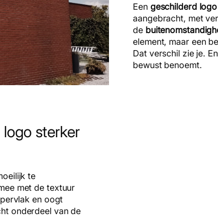
Een
geschilderd logo
aangebracht, met ver
de
buitenomstandig
element, maar een be
Dat verschil zie je. E
bewust benoemt.
logo sterker
oeilijk te
t mee met de textuur
ppervlak en oogt
cht onderdeel van de