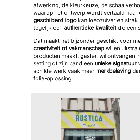
afwerking, de kleurkeuze, de schaalverh
waarop het ontwerp wordt vertaald naar 
geschilderd logo
kan loepzuiver en strak 
tegelijk een
authentieke kwaliteit
die een s
Dat maakt het bijzonder geschikt voor m
creativiteit of vakmanschap
willen uitstra
producten maakt, gasten wil ontvangen in
setting of zijn pand een
unieke signatuur
w
schilderwerk vaak meer
merkbeleving
dan
folie-oplossing.