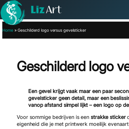
Ga
Home
»
Geschilderd logo versus gevelsticker
naar
de
inhoud
Geschilderd logo ve
Een gevel krijgt vaak maar een paar seco
gevelsticker geen detail, maar een beslis
vanop afstand simpel lijkt – een logo op de
Voor sommige bedrijven is een
strakke sticker
d
eigenheid die je met printwerk moeilijk evenaart