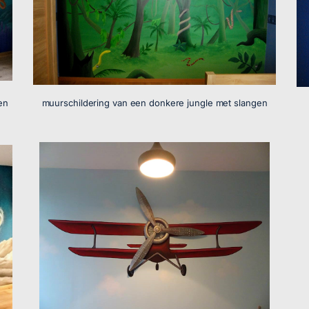
en
muurschildering van een donkere jungle met slangen