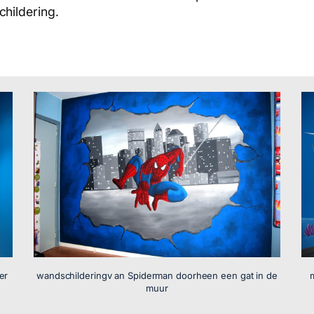
hildering.
er
wandschilderingv an Spiderman doorheen een gat in de
muur