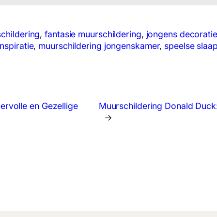
childering
, 
fantasie muurschildering
, 
jongens decoratie
nspiratie
, 
muurschildering jongenskamer
, 
speelse slaa
rvolle en Gezellige
Muurschildering Donald Duck
→