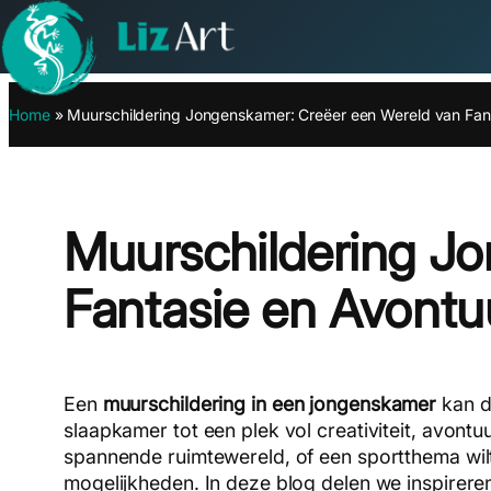
Ga
Home
»
Muurschildering Jongenskamer: Creëer een Wereld van Fan
naar
de
inhoud
Muurschildering J
Fantasie en Avontu
Een
muurschildering in een jongenskamer
kan d
slaapkamer tot een plek vol creativiteit, avontuu
spannende ruimtewereld, of een sportthema wilt
mogelijkheden. In deze blog delen we inspirer