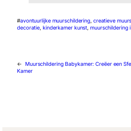
#
avontuurlijke muurschildering
, 
creatieve muurs
decoratie
, 
kinderkamer kunst
, 
muurschildering i
←
Muurschildering Babykamer: Creëer een Sfee
Kamer