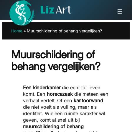
Ga
Home
»
Muurschildering of behang vergelijken?
naar
de
inhoud
Muurschildering of
behang vergelijken?
Een kinderkamer
die echt tot leven
komt. Een
horecazaak
die meteen een
verhaal vertelt. Of een
kantoorwand
die niet voelt als vulling, maar als
identiteit. Wie een ruimte karakter wil
geven, komt al snel uit bij
muurschildering of behang