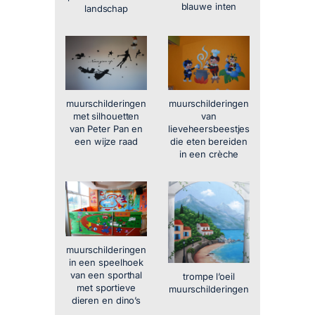
blauwe inten
landschap
muurschilderingen
muurschilderingen
met silhouetten
van
van Peter Pan en
lieveheersbeestjes
een wijze raad
die eten bereiden
in een crèche
muurschilderingen
in een speelhoek
van een sporthal
trompe l’oeil
met sportieve
muurschilderingen
dieren en dino’s