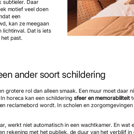
k subtieler. Daar
iek motief veel doen
omdat een
d, kan ze meegaan
ichtinval. Dat is iets
 het past.
een ander soort schildering
n grotere rol dan alleen smaak. Een muur moet daar nie
 In horeca kan een schildering
sfeer en memorabiliteit
t
en reclamebord wordt. In scholen en zorgomgevingen k
ar, werkt niet automatisch in een wachtkamer. En wat e
n rekening met het publiek, de duur van het verblijf i