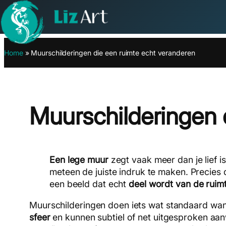
Ga
Home
»
Muurschilderingen die een ruimte echt veranderen
naar
de
inhoud
Muurschilderingen 
Een lege muur
zegt vaak meer dan je lief i
meteen de juiste indruk te maken. Precie
een beeld dat echt
deel wordt van de ruim
Muurschilderingen doen iets wat standaard wand
sfeer
en kunnen subtiel of net uitgesproken aan