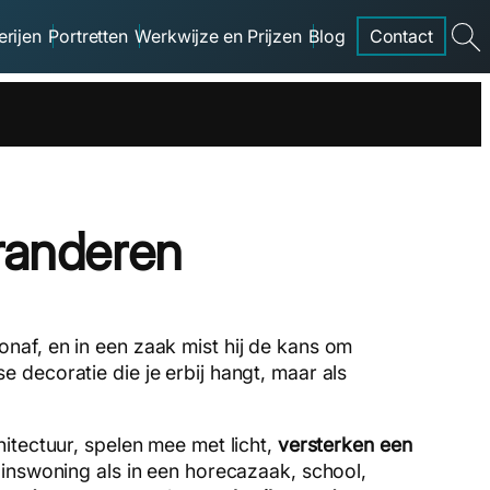
erijen
Portretten
Werkwijze en Prijzen
Blog
Contact
searc
randeren
onaf, en in een zaak mist hij de kans om
sse decoratie die je erbij hangt, maar als
itectuur, spelen mee met licht,
versterken een
inswoning als in een horecazaak, school,