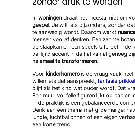
zonder druk te worden
In
woningen
draait het meestal niet om v
gevoel
. Je wilt iets bijzonders, zonder d
te aanwezig wordt. Daarom werkt
nuanc
mensen vooraf denken. Een zachte botani
de slaapkamer, een speels tafereel in de
verfijnd accent in de hal kan al genoeg zi
helemaal te transformeren
.
Voor
kinderkamers
is de vraag vaak heel
willen iets dat aanspreekt,
fantasie prikkel
blijft als het kind wat ouder wordt. Dat v
Een muur vol felle figuren lijkt op papier 
in de praktijk is een gebalanceerde compo
Denk aan een thema met groeimarge: natuu
jungle, luchtballonnen of een eigen verhaa
een korte trend.