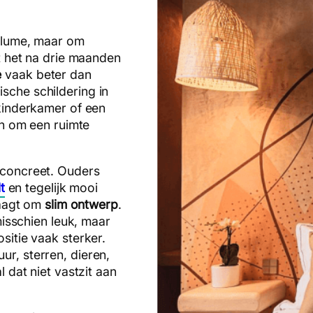
olume, maar om
at het na drie maanden
e
vaak beter dan
sche schildering in
 kinderkamer of een
jn om een ruimte
 concreet. Ouders
t
en tegelijk mooi
raagt om
slim ontwerp
.
misschien leuk, maar
sitie vaak sterker.
r, sterren, dieren,
l dat niet vastzit aan