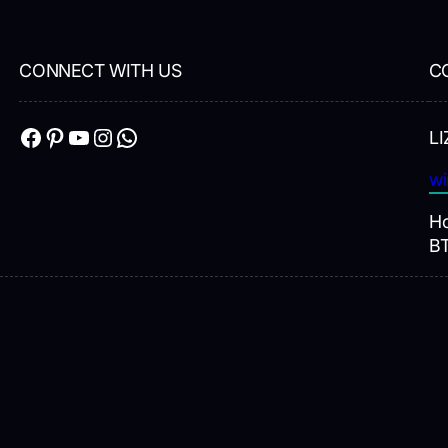
CONNECT WITH US
C
Facebook
Pinterest
YouTube
Instagram
WhatsApp
LI
wi
Ho
B