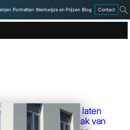
erijen
Portretten
Werkwijze en Prijzen
Blog
Contact
searc
Logo op Gevel laten
schilderen: Maak van