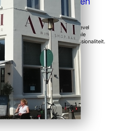
Jouw Bedrijf een
Blikvanger
Laat jouw logo op de gevel
schilderen voor maximale
zichtbaarheid en professionaliteit.
Ontdek onze creatieve
mogelijkheden.
Lees meer