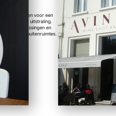
ght
 logo schilderen voor een
professionele uitstraling.
eatieve toepassingen en
or binnen- en buitenruimtes.
er