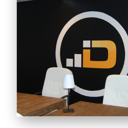
Spotli
Laat jouw
unieke en 
Ontdek cr
stijlen vo
Lees me