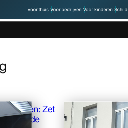
Voor thuis
Voor bedrijven
Voor kinderen
Schild
ng
childeren: Zet
Merk in de