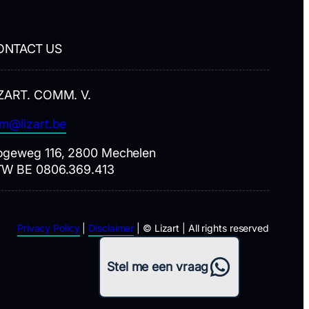
ONTACT US
ZART. COMM. V.
m@lizart.be
geweg 116, 2800 Mechelen
TW BE 0806.369.413
Privacy Policy
|
Disclaimer
| © Lizart | All rights reserved
WhatsApp
Stel me een vraag