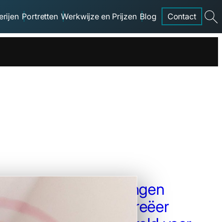
erijen
Portretten
Werkwijze en Prijzen
Blog
Contact
searc
Muurschilderingen
Babykamer: Creëer