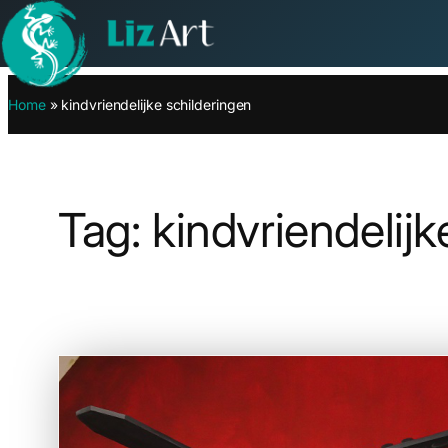
Ga
Home
»
kindvriendelijke schilderingen
naar
de
inhoud
Tag:
kindvriendelijk
Decor
Kinde