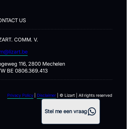
ONTACT US
ZART. COMM. V.
m@lizart.be
geweg 116, 2800 Mechelen
TW BE 0806.369.413
Privacy Policy
|
Disclaimer
| © Lizart | All rights reserved
WhatsApp
Stel me een vraag