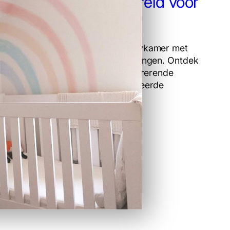
een Droomwereld voor
je Kleintje
Creëer een unieke babykamer met
prachtige muurschilderingen. Ontdek
creatieve thema’s, inspirerende
ideeën en gepersonaliseerde
ontwerpen.
Lees meer