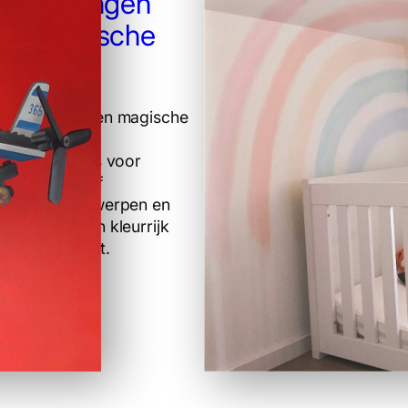
childeringen
een Magische
inderkamer een magische
g met unieke
deringen. Kies voor
, avonturen of
liseerde ontwerpen en
elke muur een kleurrijk
dat inspireert.
er