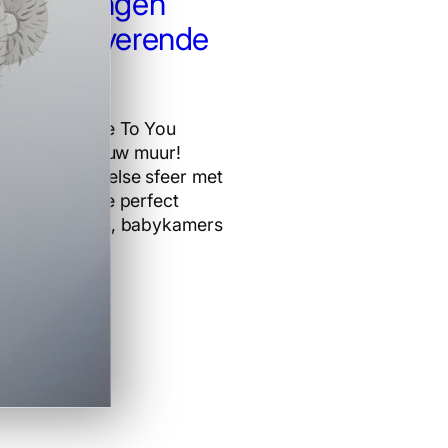
childeringen
een Betoverende
r
 charmante Me To You
ot leven op jouw muur!
n warme, speelse sfeer met
 ontwerpen die perfect
 kinderkamers, babykamers
uimtes.
er