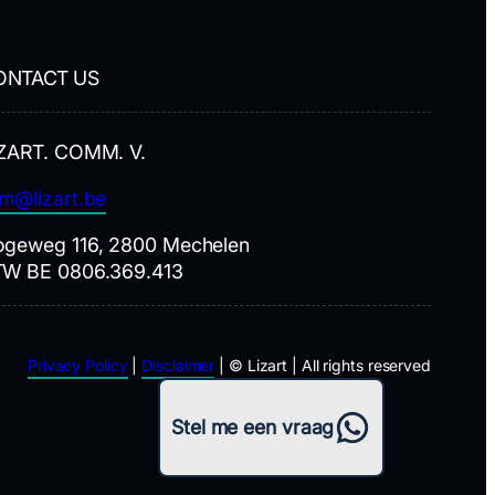
ONTACT US
ZART. COMM. V.
m@lizart.be
geweg 116, 2800 Mechelen
TW BE 0806.369.413
Privacy Policy
|
Disclaimer
| © Lizart | All rights reserved
WhatsApp
Stel me een vraag