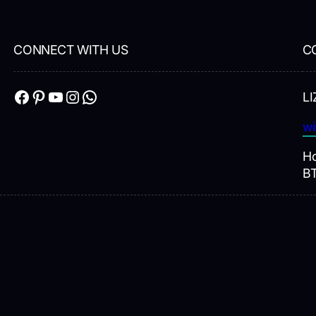
CONNECT WITH US
C
Facebook
Pinterest
YouTube
Instagram
WhatsApp
LI
wi
Ho
B