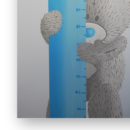
Muurs
voor 
Kame
Breng de
beertjes t
Creëer ee
schattige
passen in
en speelr
Lees me