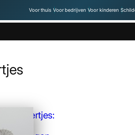
Voor thuis
Voor bedrijven
Voor kinderen
Schild
tjes
 You Beertjes:
tige