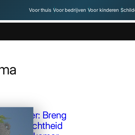
Voor thuis
Voor bedrijven
Voor kinderen
Schild
ema
 You Beer: Breng
e en Zachtheid