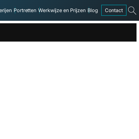
erijen
Portretten
Werkwijze en Prijzen
Blog
Contact
searc