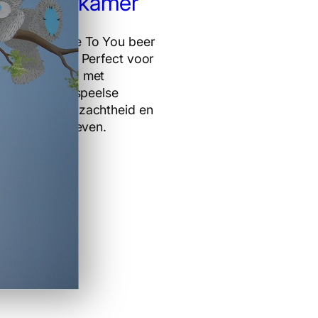
de Kinderkamer
charmante Me To You beer
 op jouw muur! Perfect voor
kinderkamers, met
ke details en speelse
 die warmte, zachtheid en
 uitstraling geven.
er