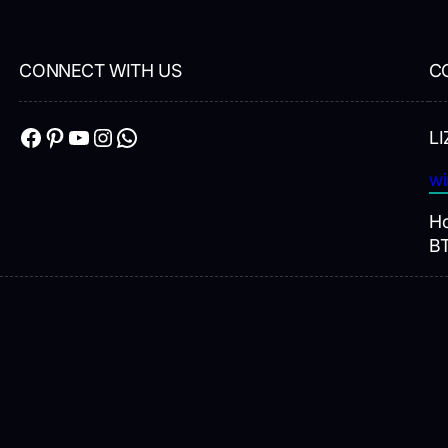
CONNECT WITH US
C
Facebook
Pinterest
YouTube
Instagram
WhatsApp
LI
wi
Ho
B