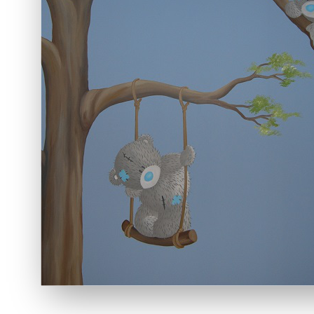
naar 
Breng de 
tot leven
baby- en 
persoonlij
ontwerpen
een unieke
Lees me