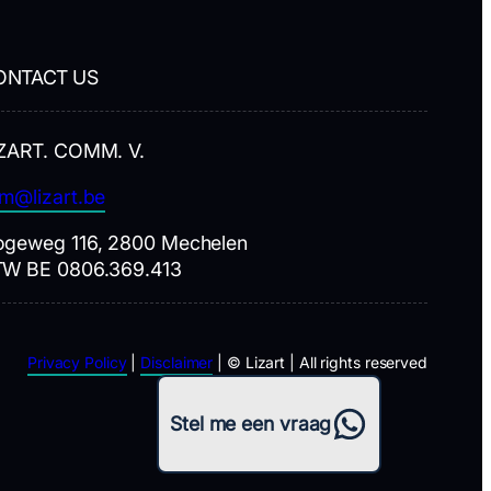
ONTACT US
ZART. COMM. V.
m@lizart.be
geweg 116, 2800 Mechelen
TW BE 0806.369.413
Privacy Policy
|
Disclaimer
| © Lizart | All rights reserved
WhatsApp
Stel me een vraag