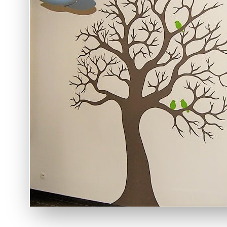
Sfeer 
Elega
Breng rus
in je ruim
muurteken
speelse ki
accenten,
en tijdloos
Lees me