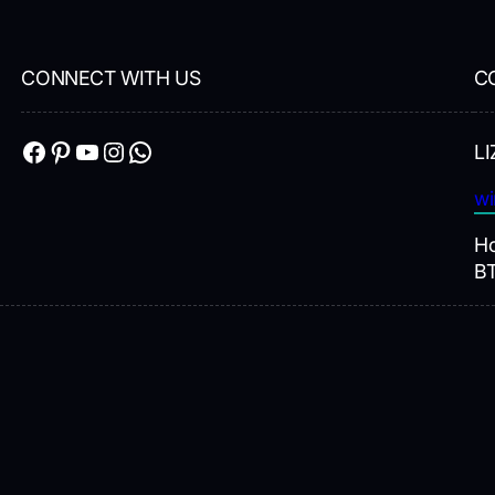
CONNECT WITH US
C
Facebook
Pinterest
YouTube
Instagram
WhatsApp
LI
wi
Ho
B