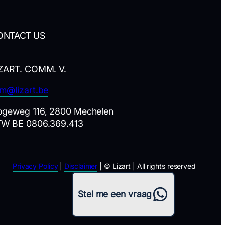
ONTACT US
ZART. COMM. V.
m@lizart.be
geweg 116, 2800 Mechelen
TW BE 0806.369.413
Privacy Policy
|
Disclaimer
| © Lizart | All rights reserved
WhatsApp
Stel me een vraag