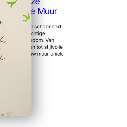
en Tijdloze
ntie op de Muur
t en natuurlijke schoonheid
te met een prachtige
ing van een boom. Van
nderontwerpen tot stijlvolle
 wij maken jouw muur uniek
.
er