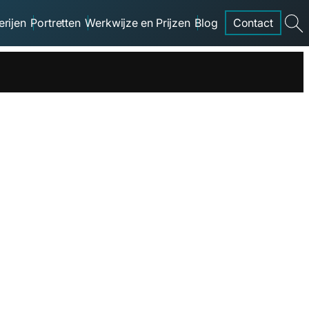
erijen
Portretten
Werkwijze en Prijzen
Blog
Contact
searc