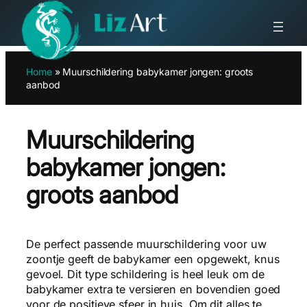
Ga
Home
»
Muurschildering babykamer jongen: groots
naar
aanbod
de
inhoud
Muurschildering
babykamer jongen:
groots aanbod
De perfect passende muurschildering voor uw
zoontje geeft de babykamer een opgewekt, knus
gevoel. Dit type schildering is heel leuk om de
babykamer extra te versieren en bovendien goed
voor de positieve sfeer in huis. Om dit alles te