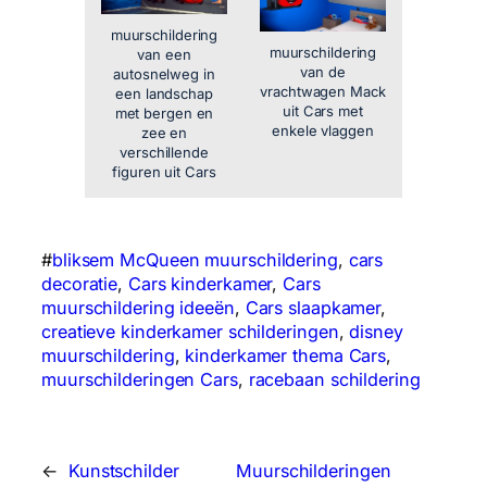
muurschildering
muurschildering
van een
van de
autosnelweg in
vrachtwagen Mack
een landschap
uit Cars met
met bergen en
enkele vlaggen
zee en
verschillende
figuren uit Cars
#
bliksem McQueen muurschildering
, 
cars
decoratie
, 
Cars kinderkamer
, 
Cars
muurschildering ideeën
, 
Cars slaapkamer
, 
creatieve kinderkamer schilderingen
, 
disney
muurschildering
, 
kinderkamer thema Cars
, 
muurschilderingen Cars
, 
racebaan schildering
←
Kunstschilder
Muurschilderingen