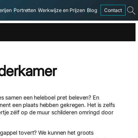
erijen
Portretten
Werkwijze en Prijzen
Blog
Contact
searc
inderkamer
djes samen een heleboel pret beleven? En
nent een plaats hebben gekregen. Het is zelfs
ertje zélf op de muur schilderen omringd door
oogappel tovert? We kunnen het groots