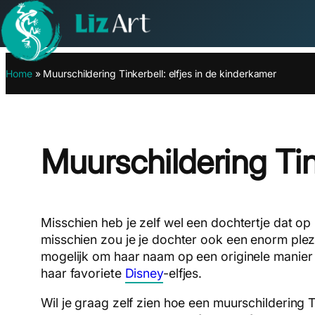
Ga
Home
»
Muurschildering Tinkerbell: elfjes in de kinderkamer
naar
de
inhoud
Muurschildering Tin
Misschien heb je zelf wel een dochtertje dat op
misschien zou je je dochter ook een enorm plez
mogelijk om haar naam op een originele manier 
haar favoriete
Disney
-elfjes.
Wil je graag zelf zien hoe een muurschildering 