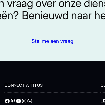
n vraag over onze die
eën? Benieuwd naar het
Stel me een vraag
CONNECT WITH US
C
Facebook
Pinterest
YouTube
Instagram
WhatsApp
LI