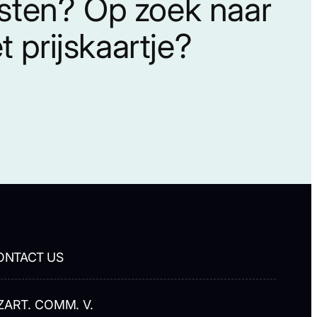
nsten? Op zoek naar
 prijskaartje?
ONTACT US
ZART. COMM. V.